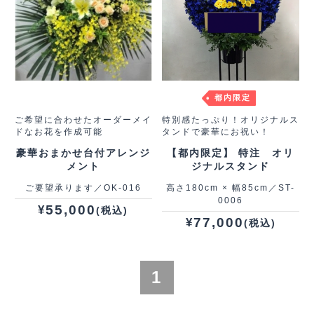
都内限定
ご希望に合わせたオーダーメイ
特別感たっぷり！オリジナルス
ドなお花を作成可能
タンドで豪華にお祝い！
豪華おまかせ台付アレンジ
【都内限定】 特注 オリ
メント
ジナルスタンド
ご要望承ります／OK-016
高さ180cm × 幅85cm／ST-
0006
55,000
¥
(税込)
77,000
¥
(税込)
1