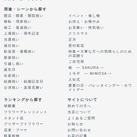
用途・シーンから探す
開店・開業・開院祝い
イベント・催し物
移転・増床祝い
お供え・お悔やみ
竣工・落成祝い
お見舞い・快気祝い
上場祝い・周年記念
クリスマス
当選祝い
正月
就任祝い
受付装花
特集ー大事な方への気晴らしのため
歓送迎・退職祝い
の花贈り
新築祝い
ご自宅用
引越し祝い
桜 ― SAKURA ―
誕生日
ミモザ ― MIMOSA ―
出産祝い
入社式
結婚祝い・結婚記念日
愛妻の日・バレンタインデー・ホワ
公演祝い・楽屋見舞い
イトデー
ランキングから探す
サイトについて
胡蝶蘭
初めての方へ
フラワーアレンジメント
当店について
スタンド花
よくあるご質問
プリザーブドフラワー
お知らせ
花束・ブーケ
お問い合わせ
観葉植物
お花の記事