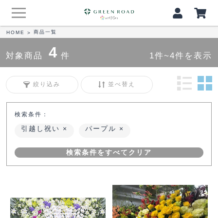
商品一覧
HOME
>
4
対象商品
件
1件~4件を表示
絞り込み
並べ替え
検索条件：
引越し祝い
パープル
検索条件をすべてクリア