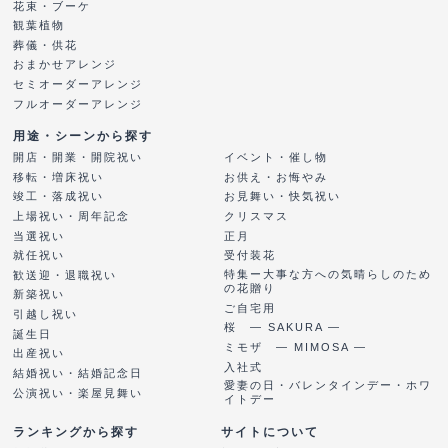
花束・ブーケ
観葉植物
葬儀・供花
おまかせアレンジ
セミオーダーアレンジ
フルオーダーアレンジ
用途・シーンから探す
開店・開業・開院祝い
イベント・催し物
移転・増床祝い
お供え・お悔やみ
竣工・落成祝い
お見舞い・快気祝い
上場祝い・周年記念
クリスマス
当選祝い
正月
就任祝い
受付装花
特集ー大事な方への気晴らしのため
歓送迎・退職祝い
の花贈り
新築祝い
ご自宅用
引越し祝い
桜 ― SAKURA ―
誕生日
ミモザ ― MIMOSA ―
出産祝い
入社式
結婚祝い・結婚記念日
愛妻の日・バレンタインデー・ホワ
公演祝い・楽屋見舞い
イトデー
ランキングから探す
サイトについて