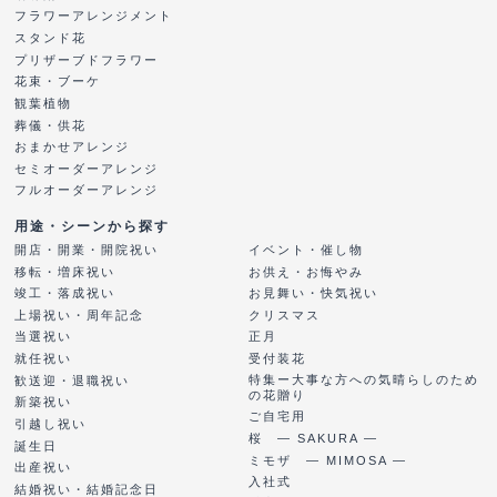
フラワーアレンジメント
スタンド花
プリザーブドフラワー
花束・ブーケ
観葉植物
葬儀・供花
おまかせアレンジ
セミオーダーアレンジ
フルオーダーアレンジ
用途・シーンから探す
開店・開業・開院祝い
イベント・催し物
移転・増床祝い
お供え・お悔やみ
竣工・落成祝い
お見舞い・快気祝い
上場祝い・周年記念
クリスマス
当選祝い
正月
就任祝い
受付装花
特集ー大事な方への気晴らしのため
歓送迎・退職祝い
の花贈り
新築祝い
ご自宅用
引越し祝い
桜 ― SAKURA ―
誕生日
ミモザ ― MIMOSA ―
出産祝い
入社式
結婚祝い・結婚記念日