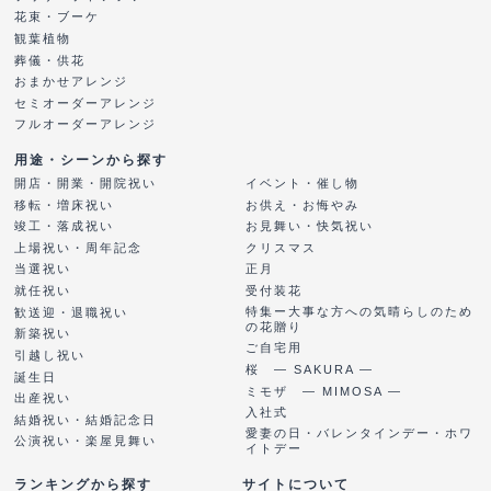
花束・ブーケ
観葉植物
葬儀・供花
おまかせアレンジ
セミオーダーアレンジ
フルオーダーアレンジ
用途・シーンから探す
開店・開業・開院祝い
イベント・催し物
移転・増床祝い
お供え・お悔やみ
竣工・落成祝い
お見舞い・快気祝い
上場祝い・周年記念
クリスマス
当選祝い
正月
就任祝い
受付装花
特集ー大事な方への気晴らしのため
歓送迎・退職祝い
の花贈り
新築祝い
ご自宅用
引越し祝い
桜 ― SAKURA ―
誕生日
ミモザ ― MIMOSA ―
出産祝い
入社式
結婚祝い・結婚記念日
愛妻の日・バレンタインデー・ホワ
公演祝い・楽屋見舞い
イトデー
ランキングから探す
サイトについて