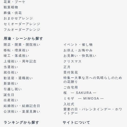
花束・ブーケ
観葉植物
葬儀・供花
おまかせアレンジ
セミオーダーアレンジ
フルオーダーアレンジ
用途・シーンから探す
開店・開業・開院祝い
イベント・催し物
移転・増床祝い
お供え・お悔やみ
竣工・落成祝い
お見舞い・快気祝い
上場祝い・周年記念
クリスマス
当選祝い
正月
就任祝い
受付装花
特集ー大事な方への気晴らしのため
歓送迎・退職祝い
の花贈り
新築祝い
ご自宅用
引越し祝い
桜 ― SAKURA ―
誕生日
ミモザ ― MIMOSA ―
出産祝い
入社式
結婚祝い・結婚記念日
愛妻の日・バレンタインデー・ホワ
公演祝い・楽屋見舞い
イトデー
ランキングから探す
サイトについて