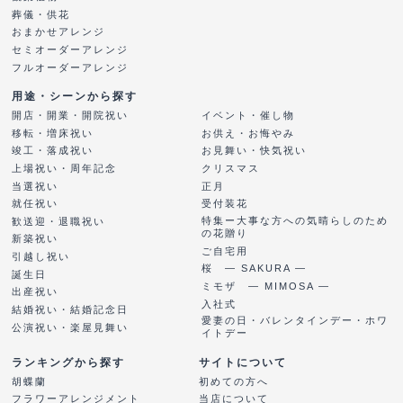
葬儀・供花
おまかせアレンジ
セミオーダーアレンジ
フルオーダーアレンジ
用途・シーンから探す
開店・開業・開院祝い
イベント・催し物
移転・増床祝い
お供え・お悔やみ
竣工・落成祝い
お見舞い・快気祝い
上場祝い・周年記念
クリスマス
当選祝い
正月
就任祝い
受付装花
特集ー大事な方への気晴らしのため
歓送迎・退職祝い
の花贈り
新築祝い
ご自宅用
引越し祝い
桜 ― SAKURA ―
誕生日
ミモザ ― MIMOSA ―
出産祝い
入社式
結婚祝い・結婚記念日
愛妻の日・バレンタインデー・ホワ
公演祝い・楽屋見舞い
イトデー
ランキングから探す
サイトについて
胡蝶蘭
初めての方へ
フラワーアレンジメント
当店について