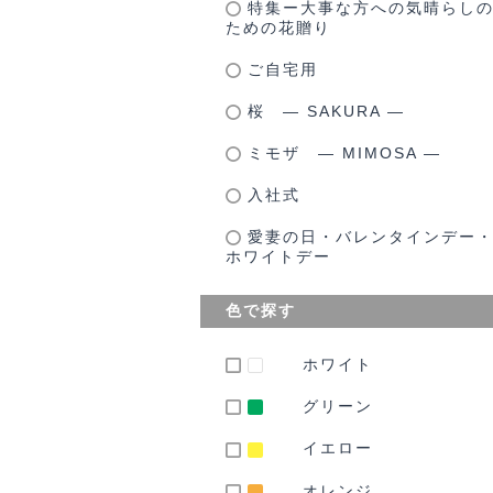
特集ー大事な方への気晴らし
ための花贈り
ご自宅用
桜 ― SAKURA ―
ミモザ ― MIMOSA ―
入社式
愛妻の日・バレンタインデー
ホワイトデー
色で探す
ホワイト
グリーン
イエロー
オレンジ