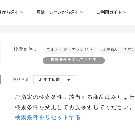
リから探す
用途・シーンから探す
ご利用ガイド
フラワーアレンジメント
法人のお祝い
ご利用ガイド
開店・開業・開院祝い
引越し祝い
お供え・お悔やみ
イベント・催し物
プリザーブドフラワー
個人のお祝い
当店について
移転・増床祝い
誕生日
お見舞い・快気祝い
公演祝い・楽屋見舞い
検索条件：
フルオーダーアレンジ
上場祝い・周年
観葉植物
お悔やみ・お供え
よくあるご質問
竣工・落成祝い
出産祝い
結婚祝い・結婚記念日
おまかせアレンジ
イベント・催し物
お知らせ
上場祝い・周年記念
結婚祝い・結婚記念日
クリスマス
検索条件をすべてクリア
フルオーダーアレンジ
お問い合わせ
当選祝い
正月
正月
就任祝い
ご自宅用
受付装花
並び替え
おすすめ順
歓送迎・退職祝い
愛妻の日・バレンタイ
ミモザ ― MIMOSA 
ー・ホワイトデー
イベント・催し物
入社式
ご指定の検索条件に該当する商品はありま
特集ー大事な方への気
桜 ― SAKURA ―
しのための花贈り
検索条件を変更して再度検索してください
検索条件をリセットする