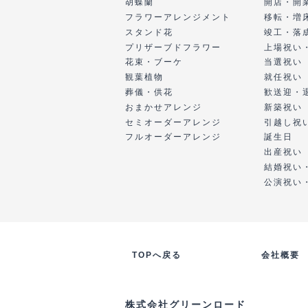
胡蝶蘭
開店・開
フラワーアレンジメント
移転・増
スタンド花
竣工・落
プリザーブドフラワー
上場祝い
花束・ブーケ
当選祝い
観葉植物
就任祝い
葬儀・供花
歓送迎・
おまかせアレンジ
新築祝い
セミオーダーアレンジ
引越し祝
フルオーダーアレンジ
誕生日
出産祝い
結婚祝い
公演祝い
TOPへ戻る
会社概要
株式会社グリーンロード