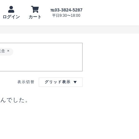
℡03-3824-5287
平日9:30〜18:00
ログイン
カート
記念
表示切替
グリッド表示
ンデ
―
せんでした。
晴ら
。