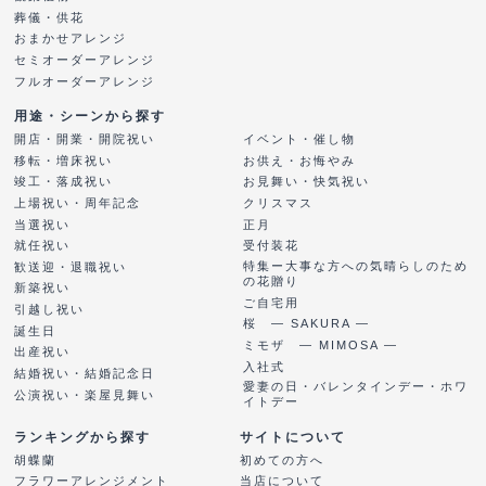
葬儀・供花
おまかせアレンジ
セミオーダーアレンジ
フルオーダーアレンジ
用途・シーンから探す
開店・開業・開院祝い
イベント・催し物
移転・増床祝い
お供え・お悔やみ
竣工・落成祝い
お見舞い・快気祝い
上場祝い・周年記念
クリスマス
当選祝い
正月
就任祝い
受付装花
特集ー大事な方への気晴らしのため
歓送迎・退職祝い
の花贈り
新築祝い
ご自宅用
引越し祝い
桜 ― SAKURA ―
誕生日
ミモザ ― MIMOSA ―
出産祝い
入社式
結婚祝い・結婚記念日
愛妻の日・バレンタインデー・ホワ
公演祝い・楽屋見舞い
イトデー
ランキングから探す
サイトについて
胡蝶蘭
初めての方へ
フラワーアレンジメント
当店について