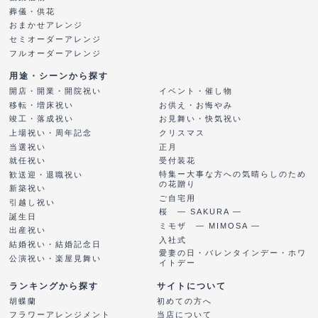
葬儀・供花
おまかせアレンジ
セミオーダーアレンジ
フルオーダーアレンジ
用途・シーンから探す
開店・開業・開院祝い
イベント・催し物
移転・増床祝い
お供え・お悔やみ
竣工・落成祝い
お見舞い・快気祝い
上場祝い・周年記念
クリスマス
当選祝い
正月
就任祝い
受付装花
特集ー大事な方への気晴らしのため
歓送迎・退職祝い
の花贈り
新築祝い
ご自宅用
引越し祝い
桜 ― SAKURA ―
誕生日
ミモザ ― MIMOSA ―
出産祝い
入社式
結婚祝い・結婚記念日
愛妻の日・バレンタインデー・ホワ
公演祝い・楽屋見舞い
イトデー
ランキングから探す
サイトについて
胡蝶蘭
初めての方へ
フラワーアレンジメント
当店について