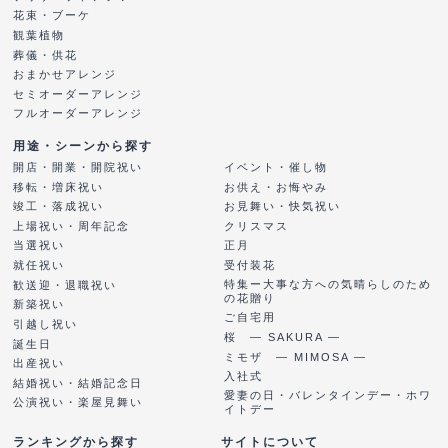
花束・ブーケ
観葉植物
葬儀・供花
おまかせアレンジ
セミオーダーアレンジ
フルオーダーアレンジ
用途・シーンから探す
開店・開業・開院祝い
イベント・催し物
移転・増床祝い
お供え・お悔やみ
竣工・落成祝い
お見舞い・快気祝い
上場祝い・周年記念
クリスマス
当選祝い
正月
就任祝い
受付装花
特集ー大事な方への気晴らしのため
歓送迎・退職祝い
の花贈り
新築祝い
ご自宅用
引越し祝い
桜 ― SAKURA ―
誕生日
ミモザ ― MIMOSA ―
出産祝い
入社式
結婚祝い・結婚記念日
愛妻の日・バレンタインデー・ホワ
公演祝い・楽屋見舞い
イトデー
ランキングから探す
サイトについて