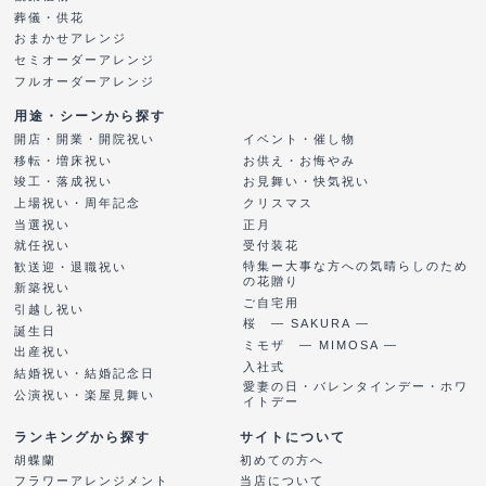
葬儀・供花
おまかせアレンジ
セミオーダーアレンジ
フルオーダーアレンジ
用途・シーンから探す
開店・開業・開院祝い
イベント・催し物
移転・増床祝い
お供え・お悔やみ
竣工・落成祝い
お見舞い・快気祝い
上場祝い・周年記念
クリスマス
当選祝い
正月
就任祝い
受付装花
特集ー大事な方への気晴らしのため
歓送迎・退職祝い
の花贈り
新築祝い
ご自宅用
引越し祝い
桜 ― SAKURA ―
誕生日
ミモザ ― MIMOSA ―
出産祝い
入社式
結婚祝い・結婚記念日
愛妻の日・バレンタインデー・ホワ
公演祝い・楽屋見舞い
イトデー
ランキングから探す
サイトについて
胡蝶蘭
初めての方へ
フラワーアレンジメント
当店について