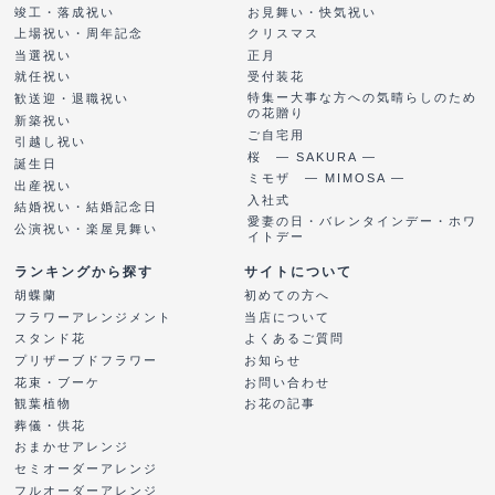
竣工・落成祝い
お見舞い・快気祝い
上場祝い・周年記念
クリスマス
当選祝い
正月
就任祝い
受付装花
特集ー大事な方への気晴らしのため
歓送迎・退職祝い
の花贈り
新築祝い
ご自宅用
引越し祝い
桜 ― SAKURA ―
誕生日
ミモザ ― MIMOSA ―
出産祝い
入社式
結婚祝い・結婚記念日
愛妻の日・バレンタインデー・ホワ
公演祝い・楽屋見舞い
イトデー
ランキングから探す
サイトについて
胡蝶蘭
初めての方へ
フラワーアレンジメント
当店について
スタンド花
よくあるご質問
プリザーブドフラワー
お知らせ
花束・ブーケ
お問い合わせ
観葉植物
お花の記事
葬儀・供花
おまかせアレンジ
セミオーダーアレンジ
フルオーダーアレンジ