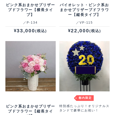
ピンク系おまかせプリザー
バイオレット・ピンク系お
ブドフラワー【横長タイ
まかせプリザーブドフラワ
プ】
ー【縦長タイプ】
／P‐134
／VP‐115
33,000
22,000
¥
¥
(税込)
(税込)
都内限定
ピンク系おまかせプリザー
特別感たっぷり！オリジナルス
タンドで豪華にお祝い！
ブドフラワー【縦長タイ