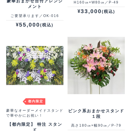
豪華おまかせ台付アレンジ
H160㎝×W80㎝／P-49
メント
33,000
¥
(税込)
ご要望承ります／OK-016
55,000
¥
(税込)
都内限定
豪華なオーダーメイドスタンド
ピンク系おまかせスタンド
で華やかにお祝い！
１段
【都内限定】 特注 スタン
高さ180㎝×幅90㎝／P-79
ド