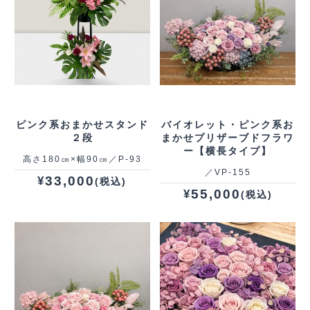
ピンク系おまかせスタンド
バイオレット・ピンク系お
２段
まかせプリザーブドフラワ
ー【横長タイプ】
高さ180㎝×幅90㎝／P-93
／VP‐155
33,000
¥
(税込)
55,000
¥
(税込)