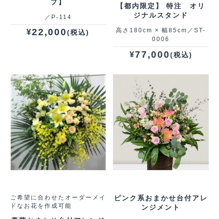
プ】
【都内限定】 特注 オリ
ジナルスタンド
／P‐114
高さ180cm × 幅85cm／ST-
22,000
¥
(税込)
0006
77,000
¥
(税込)
ご希望に合わせたオーダーメイ
ピンク系おまかせ台付アレ
ドなお花を作成可能
ンジメント