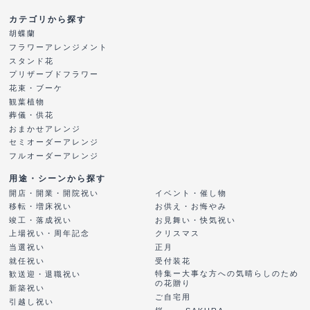
カテゴリから探す
胡蝶蘭
フラワーアレンジメント
スタンド花
プリザーブドフラワー
花束・ブーケ
観葉植物
葬儀・供花
おまかせアレンジ
セミオーダーアレンジ
フルオーダーアレンジ
用途・シーンから探す
開店・開業・開院祝い
イベント・催し物
移転・増床祝い
お供え・お悔やみ
竣工・落成祝い
お見舞い・快気祝い
上場祝い・周年記念
クリスマス
当選祝い
正月
就任祝い
受付装花
特集ー大事な方への気晴らしのため
歓送迎・退職祝い
の花贈り
新築祝い
ご自宅用
引越し祝い