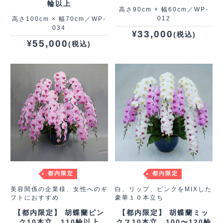
輪以上
高さ90cm × 幅60cm／WP-
012
高さ100cm × 幅70cm／WP-
034
33,000
¥
(税込)
55,000
¥
(税込)
都内限定
都内限定
美容関係の企業様、女性へのギ
白、リップ、ピンクをMIXした
フトにおすすめ
豪華１０本立ち
【都内限定】 胡蝶蘭ピン
【都内限定】 胡蝶蘭ミッ
ク10本立 110輪以上
クス10本立 100〜120輪