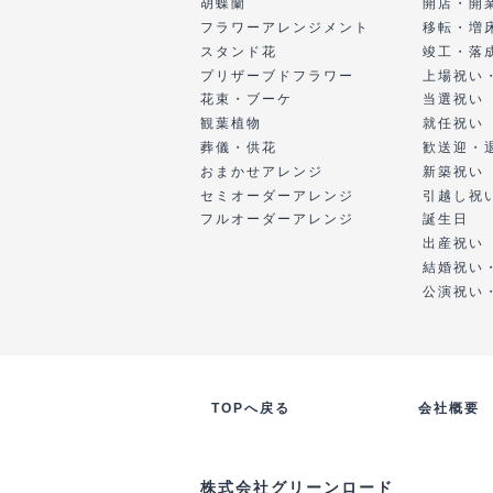
胡蝶蘭
開店・開
フラワーアレンジメント
移転・増
スタンド花
竣工・落
プリザーブドフラワー
上場祝い
花束・ブーケ
当選祝い
観葉植物
就任祝い
葬儀・供花
歓送迎・
おまかせアレンジ
新築祝い
セミオーダーアレンジ
引越し祝
フルオーダーアレンジ
誕生日
出産祝い
結婚祝い
公演祝い
TOPへ戻る
会社概要
株式会社グリーンロード