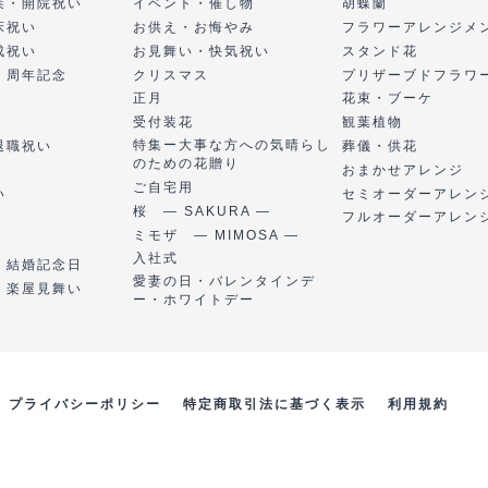
業・開院祝い
イベント・催し物
胡蝶蘭
床祝い
お供え・お悔やみ
フラワーアレンジメ
成祝い
お見舞い・快気祝い
スタンド花
・周年記念
クリスマス
プリザーブドフラワ
正月
花束・ブーケ
受付装花
観葉植物
特集ー大事な方への気晴らし
退職祝い
葬儀・供花
のための花贈り
おまかせアレンジ
ご自宅用
い
セミオーダーアレン
桜 ― SAKURA ―
フルオーダーアレン
ミモザ ― MIMOSA ―
入社式
・結婚記念日
愛妻の日・バレンタインデ
・楽屋見舞い
ー・ホワイトデー
プライバシーポリシー
特定商取引法に基づく表示
利用規約