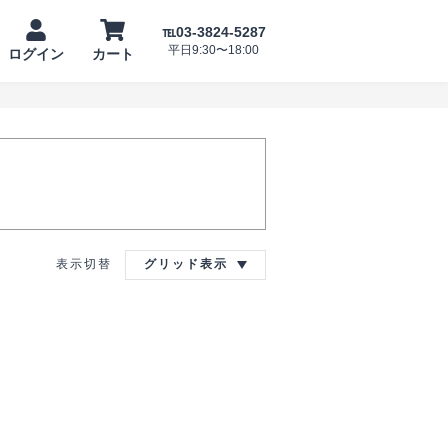
℡03-3824-5287
平日9:30〜18:00
ログイン
カート
表示切替
グリッド表示
ンデ
―
晴ら