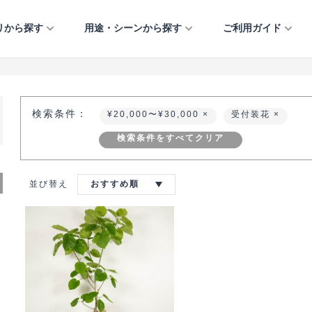
リから探す
用途・シーンから探す
ご利用ガイド
フラワーアレンジメント
法人のお祝い
ご利用ガイド
開店・開業・開院祝い
引越し祝い
お供え・お悔やみ
イベント・催し物
プリザーブドフラワー
個人のお祝い
当店について
移転・増床祝い
誕生日
お見舞い・快気祝い
公演祝い・楽屋見舞い
検索条件：
¥20,000〜¥30,000
受付装花
観葉植物
お悔やみ・お供え
よくあるご質問
竣工・落成祝い
出産祝い
結婚祝い・結婚記念日
おまかせアレンジ
イベント・催し物
お知らせ
上場祝い・周年記念
結婚祝い・結婚記念日
クリスマス
検索条件をすべてクリア
フルオーダーアレンジ
お問い合わせ
当選祝い
正月
正月
就任祝い
ご自宅用
受付装花
並び替え
おすすめ順
歓送迎・退職祝い
愛妻の日・バレンタイ
ミモザ ― MIMOSA 
ー・ホワイトデー
イベント・催し物
入社式
特集ー大事な方への気
桜 ― SAKURA ―
しのための花贈り