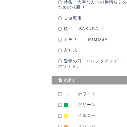
特集ー大事な方への気晴らし
ための花贈り
ご自宅用
桜 ― SAKURA ―
ミモザ ― MIMOSA ―
入社式
愛妻の日・バレンタインデー
ホワイトデー
色で探す
ホワイト
グリーン
イエロー
オレンジ