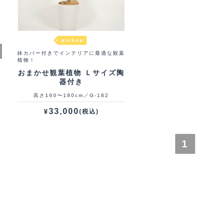
pickup
鉢カバー付きでインテリアに最適な観葉
植物！
おまかせ観葉植物 Ｌサイズ陶
器付き
高さ160〜180cm／G-182
33,000
¥
(税込)
1