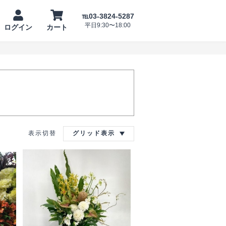
℡03-3824-5287
平日9:30〜18:00
ログイン
カート
表示切替
グリッド表示
ンデ
―
晴ら