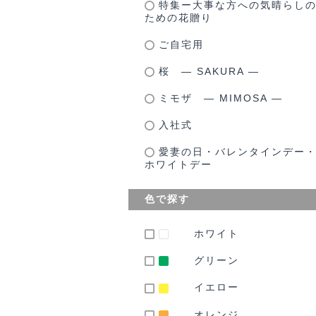
特集ー大事な方への気晴らし
ための花贈り
ご自宅用
桜 ― SAKURA ―
ミモザ ― MIMOSA ―
入社式
愛妻の日・バレンタインデー
ホワイトデー
色で探す
ホワイト
グリーン
イエロー
オレンジ