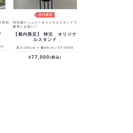
都内限定
で特別
特別感たっぷり！オリジナルスタンドで
豪華にお祝い！
ド
【都内限定】 特注 オリジナ
ルスタンド
60
高さ180cm × 幅85cm／ST-0006
77,000
¥
(税込)