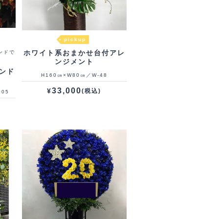
pickup
ホワイト系おまかせ台付アレ
ンドで
ンジメント
ンド
H160㎝×W80㎝／W-48
33,000
¥
(税込)
005