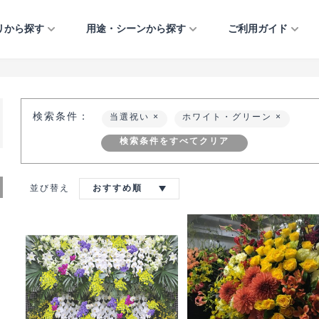
リから探す
用途・シーンから探す
ご利用ガイド
フラワーアレンジメント
法人のお祝い
ご利用ガイド
開店・開業・開院祝い
引越し祝い
お供え・お悔やみ
イベント・催し物
プリザーブドフラワー
個人のお祝い
当店について
移転・増床祝い
誕生日
お見舞い・快気祝い
公演祝い・楽屋見舞い
検索条件：
当選祝い
ホワイト・グリーン
観葉植物
お悔やみ・お供え
よくあるご質問
竣工・落成祝い
出産祝い
結婚祝い・結婚記念日
おまかせアレンジ
イベント・催し物
お知らせ
上場祝い・周年記念
結婚祝い・結婚記念日
クリスマス
検索条件をすべてクリア
フルオーダーアレンジ
お問い合わせ
当選祝い
正月
正月
就任祝い
ご自宅用
受付装花
並び替え
おすすめ順
歓送迎・退職祝い
愛妻の日・バレンタイ
ミモザ ― MIMOSA 
ー・ホワイトデー
イベント・催し物
入社式
特集ー大事な方への気
桜 ― SAKURA ―
しのための花贈り