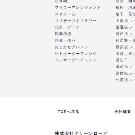
胡蝶蘭
開店・開
フラワーアレンジメント
移転・増
スタンド花
竣工・落
プリザーブドフラワー
上場祝い
花束・ブーケ
当選祝い
観葉植物
就任祝い
葬儀・供花
歓送迎・
おまかせアレンジ
新築祝い
セミオーダーアレンジ
引越し祝
フルオーダーアレンジ
誕生日
出産祝い
結婚祝い
公演祝い
TOPへ戻る
会社概要
株式会社グリーンロード