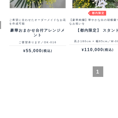
都内限定
ご希望に合わせたオーダーメイドなお花
【豪華絢爛】華やかな白の胡蝶蘭
を作成可能
なお祝いを
豪華おまかせ台付アレンジメ
【都内限定】 スタン
ント
高さ180cm × 幅85cm／W-0
ご要望承ります／OK-016
110,000
¥
(税込)
55,000
¥
(税込)
1