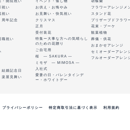
業・開院祝い
イベント・催し物
胡蝶蘭
床祝い
お供え・お悔やみ
フラワーアレンジメ
成祝い
お見舞い・快気祝い
スタンド花
・周年記念
クリスマス
プリザーブドフラワ
正月
花束・ブーケ
受付装花
観葉植物
特集ー大事な方への気晴らし
退職祝い
葬儀・供花
のための花贈り
おまかせアレンジ
ご自宅用
い
セミオーダーアレン
桜 ― SAKURA ―
フルオーダーアレン
ミモザ ― MIMOSA ―
入社式
・結婚記念日
愛妻の日・バレンタインデ
・楽屋見舞い
ー・ホワイトデー
プライバシーポリシー
特定商取引法に基づく表示
利用規約