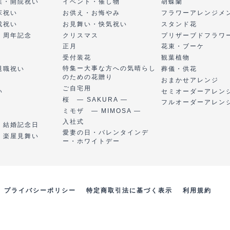
業・開院祝い
イベント・催し物
胡蝶蘭
床祝い
お供え・お悔やみ
フラワーアレンジメ
成祝い
お見舞い・快気祝い
スタンド花
・周年記念
クリスマス
プリザーブドフラワ
正月
花束・ブーケ
受付装花
観葉植物
特集ー大事な方への気晴らし
退職祝い
葬儀・供花
のための花贈り
おまかせアレンジ
ご自宅用
い
セミオーダーアレン
桜 ― SAKURA ―
フルオーダーアレン
ミモザ ― MIMOSA ―
入社式
・結婚記念日
愛妻の日・バレンタインデ
・楽屋見舞い
ー・ホワイトデー
プライバシーポリシー
特定商取引法に基づく表示
利用規約