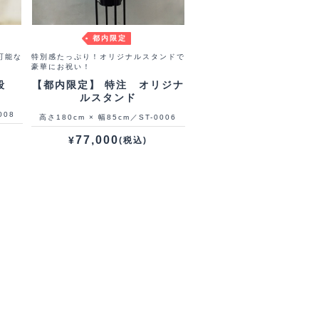
都内限定
可能な
特別感たっぷり！オリジナルスタンドで
豪華にお祝い！
段
【都内限定】 特注 オリジナ
ルスタンド
008
高さ180cm × 幅85cm／ST-0006
77,000
¥
(税込)