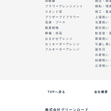
胡蝶蘭
開店・開
フラワーアレンジメント
移転・増
スタンド花
竣工・落
プリザーブドフラワー
上場祝い
花束・ブーケ
当選祝い
観葉植物
就任祝い
葬儀・供花
歓送迎・
おまかせアレンジ
新築祝い
セミオーダーアレンジ
引越し祝
フルオーダーアレンジ
誕生日
出産祝い
結婚祝い
公演祝い
TOPへ戻る
会社概要
株式会社グリーンロード