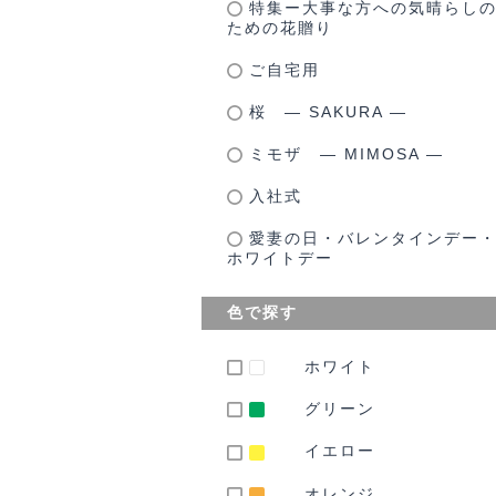
特集ー大事な方への気晴らし
ための花贈り
ご自宅用
桜 ― SAKURA ―
ミモザ ― MIMOSA ―
入社式
愛妻の日・バレンタインデー
ホワイトデー
色で探す
ホワイト
グリーン
イエロー
オレンジ