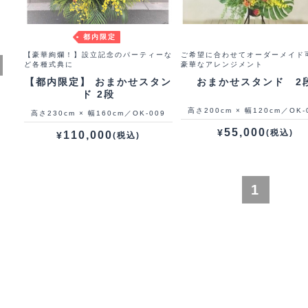
都内限定
【豪華絢爛！】設立記念のパーティーな
ご希望に合わせてオーダーメイド
ど各種式典に
豪華なアレンジメント
【都内限定】 おまかせスタン
おまかせスタンド 2
ド 2段
高さ200cm × 幅120cm／OK-
高さ230cm × 幅160cm／OK-009
55,000
¥
(税込)
110,000
¥
(税込)
1