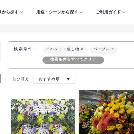
リから探す
用途・シーンから探す
ご利用ガイド
フラワーアレンジメント
法人のお祝い
ご利用ガイド
開店・開業・開院祝い
引越し祝い
お供え・お悔やみ
イベント・催し物
プリザーブドフラワー
個人のお祝い
当店について
移転・増床祝い
誕生日
お見舞い・快気祝い
公演祝い・楽屋見舞い
検索条件：
イベント・催し物
パープル
観葉植物
お悔やみ・お供え
よくあるご質問
竣工・落成祝い
出産祝い
結婚祝い・結婚記念日
おまかせアレンジ
イベント・催し物
お知らせ
上場祝い・周年記念
結婚祝い・結婚記念日
クリスマス
検索条件をすべてクリア
フルオーダーアレンジ
お問い合わせ
当選祝い
正月
正月
就任祝い
ご自宅用
受付装花
並び替え
おすすめ順
歓送迎・退職祝い
愛妻の日・バレンタイ
ミモザ ― MIMOSA 
ー・ホワイトデー
イベント・催し物
入社式
特集ー大事な方への気
桜 ― SAKURA ―
しのための花贈り