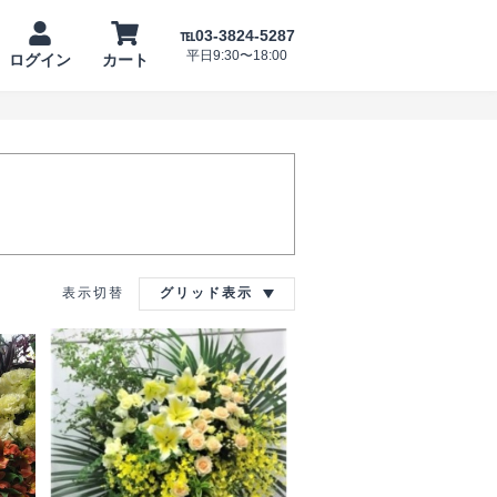
℡03-3824-5287
平日9:30〜18:00
ログイン
カート
表示切替
グリッド表示
ンデ
―
晴ら