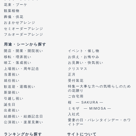
花束・ブーケ
観葉植物
葬儀・供花
おまかせアレンジ
セミオーダーアレンジ
フルオーダーアレンジ
用途・シーンから探す
開店・開業・開院祝い
イベント・催し物
移転・増床祝い
お供え・お悔やみ
竣工・落成祝い
お見舞い・快気祝い
上場祝い・周年記念
クリスマス
当選祝い
正月
就任祝い
受付装花
特集ー大事な方への気晴らしのため
歓送迎・退職祝い
の花贈り
新築祝い
ご自宅用
引越し祝い
桜 ― SAKURA ―
誕生日
ミモザ ― MIMOSA ―
出産祝い
入社式
結婚祝い・結婚記念日
愛妻の日・バレンタインデー・ホワ
公演祝い・楽屋見舞い
イトデー
ランキングから探す
サイトについて