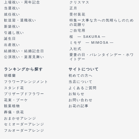
上場祝い・周年記念
クリスマス
当選祝い
正月
就任祝い
受付装花
特集ー大事な方への気晴らしのため
歓送迎・退職祝い
の花贈り
新築祝い
ご自宅用
引越し祝い
桜 ― SAKURA ―
誕生日
ミモザ ― MIMOSA ―
出産祝い
入社式
結婚祝い・結婚記念日
愛妻の日・バレンタインデー・ホワ
公演祝い・楽屋見舞い
イトデー
ランキングから探す
サイトについて
胡蝶蘭
初めての方へ
フラワーアレンジメント
当店について
スタンド花
よくあるご質問
プリザーブドフラワー
お知らせ
花束・ブーケ
お問い合わせ
観葉植物
お花の記事
葬儀・供花
おまかせアレンジ
セミオーダーアレンジ
フルオーダーアレンジ