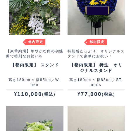
都内限定
都内限定
【豪華絢爛】華やかな白の胡蝶
特別感たっぷり！オリジナルス
蘭で特別なお祝いを
タンドで豪華にお祝い！
【都内限定】 スタンド
【都内限定】 特注 オリ
ジナルスタンド
高さ180cm × 幅85cm／W-
高さ180cm × 幅85cm／ST-
060
0006
110,000
77,000
¥
¥
(税込)
(税込)