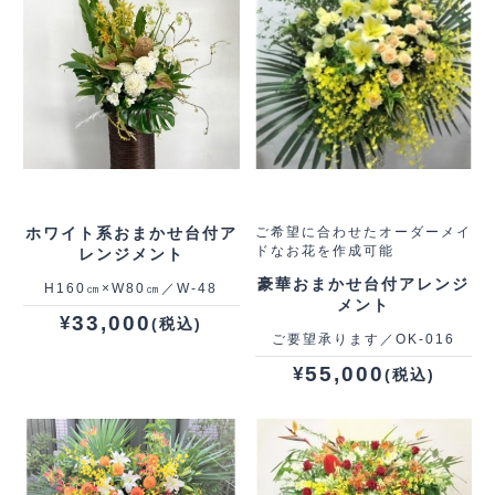
ホワイト系おまかせ台付ア
ご希望に合わせたオーダーメイ
ドなお花を作成可能
レンジメント
豪華おまかせ台付アレンジ
H160㎝×W80㎝／W-48
メント
33,000
¥
(税込)
ご要望承ります／OK-016
55,000
¥
(税込)