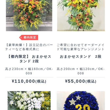
都内限定
【豪華絢爛！】設立記念のパー
ご希望に合わせてオーダーメイ
ティーなど各種式典に
ド可能な豪華なアレンジメント
【都内限定】 おまかせス
おまかせスタンド 2段
タンド 2段
高さ230cm × 幅160cm／OK-
高さ200cm × 幅120cm／OK-
009
008
110,000
55,000
¥
¥
(税込)
(税込)