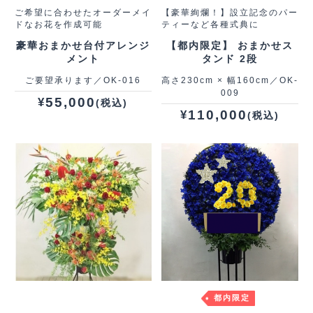
ご希望に合わせたオーダーメイ
【豪華絢爛！】設立記念のパー
ドなお花を作成可能
ティーなど各種式典に
豪華おまかせ台付アレンジ
【都内限定】 おまかせス
メント
タンド 2段
ご要望承ります／OK-016
高さ230cm × 幅160cm／OK-
009
55,000
¥
(税込)
110,000
¥
(税込)
都内限定