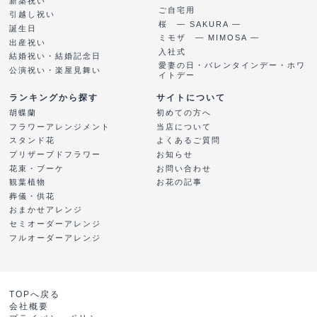
新築祝い
ご自宅用
引越し祝い
桜 ― SAKURA ―
誕生日
ミモザ ― MIMOSA ―
出産祝い
入社式
結婚祝い・結婚記念日
愛妻の日・バレンタインデー・ホワ
公演祝い・楽屋見舞い
イトデー
ランキングから探す
サイトについて
胡蝶蘭
初めての方へ
フラワーアレンジメント
当店について
スタンド花
よくあるご質問
プリザーブドフラワー
お知らせ
花束・ブーケ
お問い合わせ
観葉植物
お花の記事
葬儀・供花
おまかせアレンジ
セミオーダーアレンジ
フルオーダーアレンジ
TOPへ戻る
会社概要