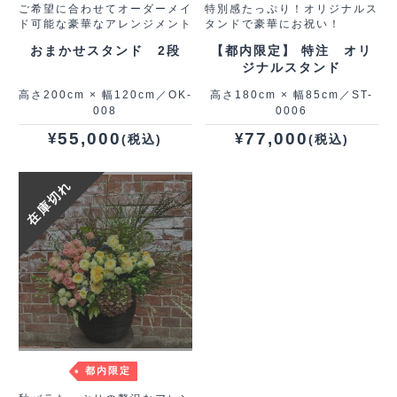
ご希望に合わせてオーダーメイ
特別感たっぷり！オリジナルス
ド可能な豪華なアレンジメント
タンドで豪華にお祝い！
おまかせスタンド 2段
【都内限定】 特注 オリ
ジナルスタンド
高さ200cm × 幅120cm／OK-
高さ180cm × 幅85cm／ST-
008
0006
55,000
77,000
¥
¥
(税込)
(税込)
在庫切れ
都内限定