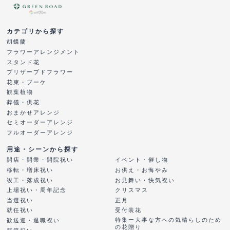
カテゴリから探す
胡蝶蘭
フラワーアレンジメント
スタンド花
プリザーブドフラワー
花束・ブーケ
観葉植物
葬儀・供花
おまかせアレンジ
セミオーダーアレンジ
フルオーダーアレンジ
用途・シーンから探す
開店・開業・開院祝い
イベント・催し物
移転・増床祝い
お供え・お悔やみ
竣工・落成祝い
お見舞い・快気祝い
上場祝い・周年記念
クリスマス
当選祝い
正月
就任祝い
受付装花
特集ー大事な方への気晴らしのため
歓送迎・退職祝い
の花贈り