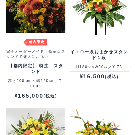
都内限定
完全オーダーメイド！豪華なス
イエロー系おまかせスタン
タンドで盛大にお祝い
ド１段
【都内限定】 特注 スタ
H180㎝×W90㎝／Y-73
ンド
16,500
¥
(税込)
高さ200cm × 幅120cm／T-
0005
165,000
¥
(税込)