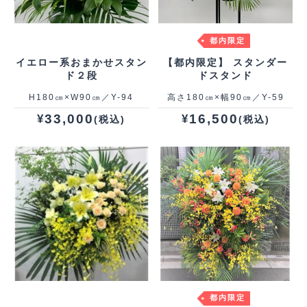
都内限定
イエロー系おまかせスタン
【都内限定】 スタンダー
ド２段
ドスタンド
H180㎝×W90㎝／Y-94
高さ180㎝×幅90㎝／Y-59
33,000
16,500
¥
¥
(税込)
(税込)
都内限定