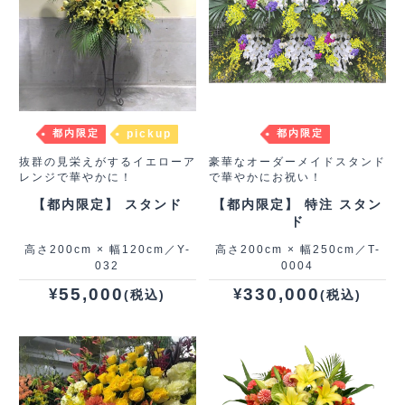
都内限定
pickup
都内限定
抜群の見栄えがするイエローア
豪華なオーダーメイドスタンド
レンジで華やかに！
で華やかにお祝い！
【都内限定】 スタンド
【都内限定】 特注 スタン
ド
高さ200cm × 幅120cm／Y-
高さ200cm × 幅250cm／T-
032
0004
55,000
330,000
¥
¥
(税込)
(税込)