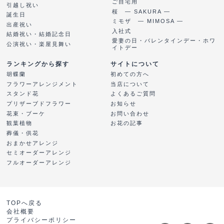
ご自宅用
引越し祝い
桜 ― SAKURA ―
誕生日
ミモザ ― MIMOSA ―
出産祝い
入社式
結婚祝い・結婚記念日
愛妻の日・バレンタインデー・ホワ
公演祝い・楽屋見舞い
イトデー
ランキングから探す
サイトについて
胡蝶蘭
初めての方へ
フラワーアレンジメント
当店について
スタンド花
よくあるご質問
プリザーブドフラワー
お知らせ
花束・ブーケ
お問い合わせ
観葉植物
お花の記事
葬儀・供花
おまかせアレンジ
セミオーダーアレンジ
フルオーダーアレンジ
TOPへ戻る
会社概要
プライバシーポリシー