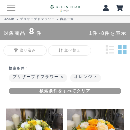
プリザーブドフラワー
商品一覧
HOME
>
>
8
対象商品
件
1件~8件を表示
絞り込み
並べ替え
検索条件：
プリザーブドフラワー
オレンジ
検索条件をすべてクリア