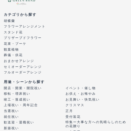
カテゴリから探す
胡蝶蘭
フラワーアレンジメント
スタンド花
プリザーブドフラワー
花束・ブーケ
観葉植物
葬儀・供花
おまかせアレンジ
セミオーダーアレンジ
フルオーダーアレンジ
用途・シーンから探す
開店・開業・開院祝い
イベント・催し物
移転・増床祝い
お供え・お悔やみ
竣工・落成祝い
お見舞い・快気祝い
上場祝い・周年記念
クリスマス
当選祝い
正月
就任祝い
受付装花
特集ー大事な方への気晴らしのため
歓送迎・退職祝い
の花贈り
新築祝い