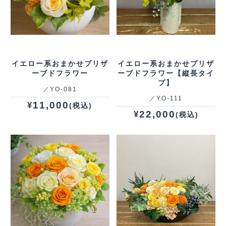
イエロー系おまかせプリザ
イエロー系おまかせプリザ
ーブドフラワー
ーブドフラワー【縦長タイ
プ】
／YO‐081
／YO‐111
11,000
¥
(税込)
22,000
¥
(税込)