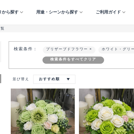
リから探す
用途・シーンから探す
ご利用ガイド
一覧
フラワーアレンジメント
法人のお祝い
ご利用ガイド
開店・開業・開院祝い
引越し祝い
お供え・お悔やみ
イベント・催し物
プリザーブドフラワー
個人のお祝い
当店について
移転・増床祝い
誕生日
お見舞い・快気祝い
公演祝い・楽屋見舞い
検索条件：
プリザーブドフラワー
ホワイト・グリ
観葉植物
お悔やみ・お供え
よくあるご質問
竣工・落成祝い
出産祝い
結婚祝い・結婚記念日
おまかせアレンジ
イベント・催し物
お知らせ
上場祝い・周年記念
結婚祝い・結婚記念日
クリスマス
検索条件をすべてクリア
フルオーダーアレンジ
お問い合わせ
当選祝い
正月
正月
就任祝い
ご自宅用
受付装花
並び替え
おすすめ順
歓送迎・退職祝い
愛妻の日・バレンタイ
ミモザ ― MIMOSA 
ー・ホワイトデー
イベント・催し物
入社式
特集ー大事な方への気
桜 ― SAKURA ―
しのための花贈り