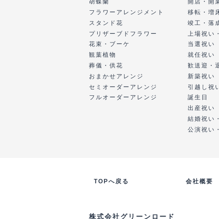
胡蝶蘭
開店・開
フラワーアレンジメント
移転・増
スタンド花
竣工・落
プリザーブドフラワー
上場祝い
花束・ブーケ
当選祝い
観葉植物
就任祝い
葬儀・供花
歓送迎・
おまかせアレンジ
新築祝い
セミオーダーアレンジ
引越し祝
フルオーダーアレンジ
誕生日
出産祝い
結婚祝い
公演祝い
TOPへ戻る
会社概要
株式会社グリーンロード