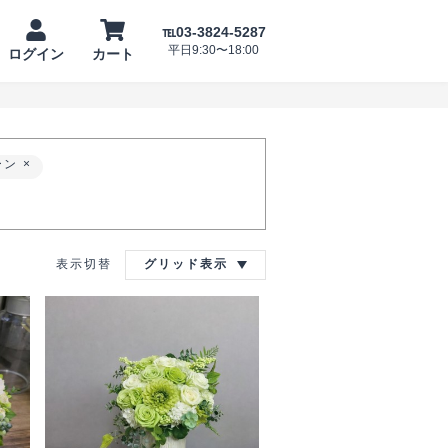
℡03-3824-5287
平日9:30〜18:00
ログイン
カート
ーン
表示切替
グリッド表示
ンデ
―
晴ら