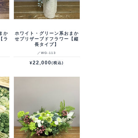
まか
ホワイト・グリーン系おまか
【ラ
せプリザーブドフラワー【縦
長タイプ】
／WG‐113
22,000
¥
(税込)