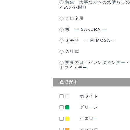
特集ー大事な方への気晴らし
ための花贈り
ご自宅用
桜 ― SAKURA ―
ミモザ ― MIMOSA ―
入社式
愛妻の日・バレンタインデー
ホワイトデー
色で探す
ホワイト
グリーン
イエロー
オレンジ