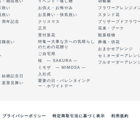
業・開院祝い
イベント・催し物
胡蝶蘭
床祝い
お供え・お悔やみ
フラワーアレンジメ
成祝い
お見舞い・快気祝い
スタンド花
・周年記念
クリスマス
プリザーブドフラワ
正月
花束・ブーケ
受付装花
観葉植物
特集ー大事な方への気晴らし
退職祝い
葬儀・供花
のための花贈り
おまかせアレンジ
ご自宅用
い
セミオーダーアレン
桜 ― SAKURA ―
フルオーダーアレン
ミモザ ― MIMOSA ―
入社式
・結婚記念日
愛妻の日・バレンタインデ
・楽屋見舞い
ー・ホワイトデー
プライバシーポリシー
特定商取引法に基づく表示
利用規約