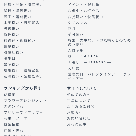
開店・開業・開院祝い
イベント・催し物
移転・増床祝い
お供え・お悔やみ
竣工・落成祝い
お見舞い・快気祝い
上場祝い・周年記念
クリスマス
当選祝い
正月
就任祝い
受付装花
特集ー大事な方への気晴らしのため
歓送迎・退職祝い
の花贈り
新築祝い
ご自宅用
引越し祝い
桜 ― SAKURA ―
誕生日
ミモザ ― MIMOSA ―
出産祝い
入社式
結婚祝い・結婚記念日
愛妻の日・バレンタインデー・ホワ
公演祝い・楽屋見舞い
イトデー
ランキングから探す
サイトについて
胡蝶蘭
初めての方へ
フラワーアレンジメント
当店について
スタンド花
よくあるご質問
プリザーブドフラワー
お知らせ
花束・ブーケ
お問い合わせ
観葉植物
お花の記事
葬儀・供花