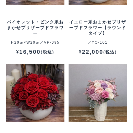
バイオレット・ピンク系お
イエロー系おまかせプリザ
まかせプリザーブドフラワ
ーブドフラワー【ラウンド
ー
タイプ】
H20㎝×W20㎝／VP‐095
／YO‐101
16,500
22,000
¥
¥
(税込)
(税込)