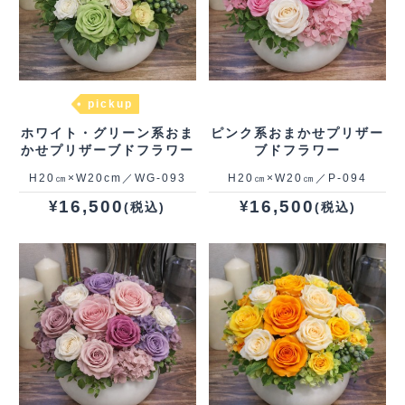
pickup
ホワイト・グリーン系おま
ピンク系おまかせプリザー
かせプリザーブドフラワー
ブドフラワー
H20㎝×W20cm／WG‐093
H20㎝×W20㎝／P‐094
16,500
16,500
¥
¥
(税込)
(税込)