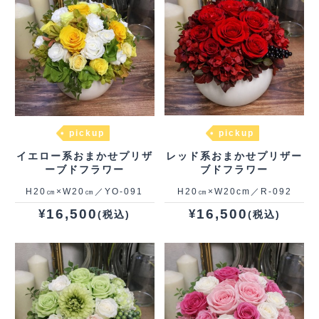
pickup
pickup
イエロー系おまかせプリザ
レッド系おまかせプリザー
ーブドフラワー
ブドフラワー
H20㎝×W20㎝／YO‐091
H20㎝×W20cm／R‐092
16,500
16,500
¥
¥
(税込)
(税込)