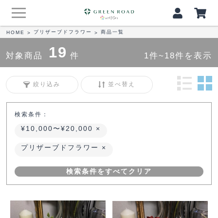
プリザーブドフラワー
商品一覧
HOME
>
>
19
対象商品
件
1件~18件を表示
絞り込み
並べ替え
検索条件：
¥10,000〜¥20,000
プリザーブドフラワー
検索条件をすべてクリア