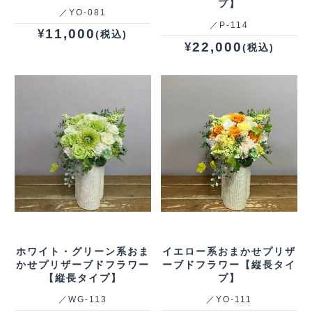
プ】
／YO‐081
／P‐114
11,000
¥
(税込)
22,000
¥
(税込)
ホワイト・グリーン系おま
イエロー系おまかせプリザ
かせプリザーブドフラワー
ーブドフラワー【縦長タイ
【縦長タイプ】
プ】
／WG‐113
／YO‐111