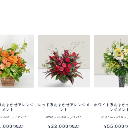
系おまかせアレンジ
レッド系おまかせアレンジメ
ホワイト系おまか
メント
ント
ンジメン
×H40cm／O-15
W50㎝×H80㎝／R-30
H180㎝×W80㎝
1,000
33,000
55,000
¥
¥
(税込)
(税込)
(