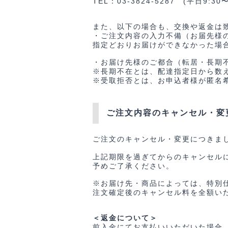
TEL：03-3824-5287 (平日9:30〜
また、以下の場合も、交換や返金は
・ご注文内容の入力不備（お届先様
指定どおりお届けができなかった場
・お届け先様のご都合（転居・長期
※長期不在とは、配達指定日から数
※受取拒否とは、お申込者様が匿名
ご注文内容のキャンセル・変
ご注文のキャンセル・変更につきま
上記期限を過ぎてからのキャンセル
予めご了承ください。
※お届け先・商品によっては、特別
注文確定後のキャンセル料を全額い
＜返金について＞
前入金にてお支払いいただいた場合