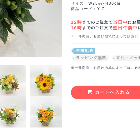
サイズ：W25㎝×H30cm
商品コード：Y-7
12時
当日中
までのご注文で
にお
16時
翌日午前中
までのご注文で
※一部商品、お届け地域によっては当日
全国配送
ラッピング無料
立札・メッ
※一部商品、お届け地域によっては、送
カートへ入れる