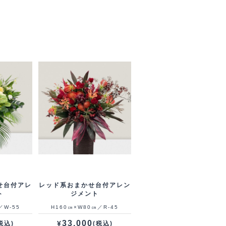
せ台付アレ
レッド系おまかせ台付アレン
ト
ジメント
／W-55
H160㎝×W80㎝／R-45
33,000
¥
税込)
(税込)