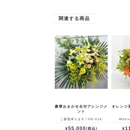
関連する商品
豪華おまかせ台付アレンジメ
オレンジ
ント
ご要望承ります／OK-016
W30㎝
55,000
1
¥
¥
(税込)