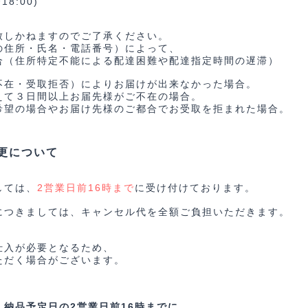
18:00)
致しかねますのでご了承ください。
の住所・氏名・電話番号）によって、
合（住所特定不能による配達困難や配達指定時間の遅滞）
不在・受取拒否）によりお届けが出来なかった場合。
えて３日間以上お届先様がご不在の場合。
希望の場合やお届け先様のご都合でお受取を拒まれた場合。
更について
しては、
に受け付けております。
2営業日前16時まで
につきましては、キャンセル代を全額ご負担いただきます。
仕入が必要となるため、
ただく場合がございます。
、
納品予定日の2営業日前16時までに