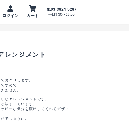
℡03-3824-5287
平日9:30〜18:00
ログイン
カート
アレンジメント
ンデ
―
せでお作りします。
品ですので、
できません。
晴ら
たりなアレンジメントです。
っと詰まっています。
ハッピーな気分を演出してくれるデザイ
かがでしょうか。