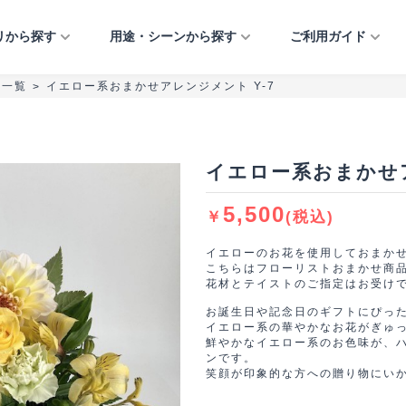
リから探す
用途・シーンから探す
ご利用ガイド
品一覧
イエロー系おまかせアレンジメント Y-7
>
フラワーアレンジメント
法人のお祝い
ご利用ガイド
開店・開業・開院祝い
引越し祝い
お供え・お悔やみ
イベント・催し物
プリザーブドフラワー
個人のお祝い
当店について
移転・増床祝い
誕生日
お見舞い・快気祝い
公演祝い・楽屋見舞い
観葉植物
お悔やみ・お供え
よくあるご質問
竣工・落成祝い
出産祝い
結婚祝い・結婚記念日
イエロー系おまかせ
おまかせアレンジ
イベント・催し物
お知らせ
上場祝い・周年記念
結婚祝い・結婚記念日
クリスマス
フルオーダーアレンジ
お問い合わせ
当選祝い
正月
正月
5,500
￥
(税込)
就任祝い
ご自宅用
受付装花
歓送迎・退職祝い
愛妻の日・バレンタイ
ミモザ ― MIMOSA 
イエローのお花を使用しておまか
ー・ホワイトデー
こちらはフローリストおまかせ商
イベント・催し物
入社式
花材とテイストのご指定はお受け
特集ー大事な方への気
桜 ― SAKURA ―
お誕生日や記念日のギフトにぴっ
しのための花贈り
イエロー系の華やかなお花がぎゅ
鮮やかなイエロー系のお色味が、
ンです。
笑顔が印象的な方への贈り物にい