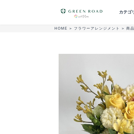
カテゴ
フラワーアレンジメント
商
HOME
>
>
胡蝶蘭
スタンド花
花束・ブーケ
葬儀・供花
セミオーダーアレンジ