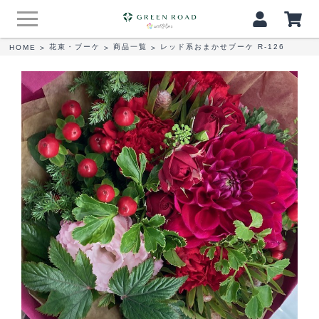
花束・ブーケ
商品一覧
レッド系おまかせブーケ R-126
HOME
>
>
>