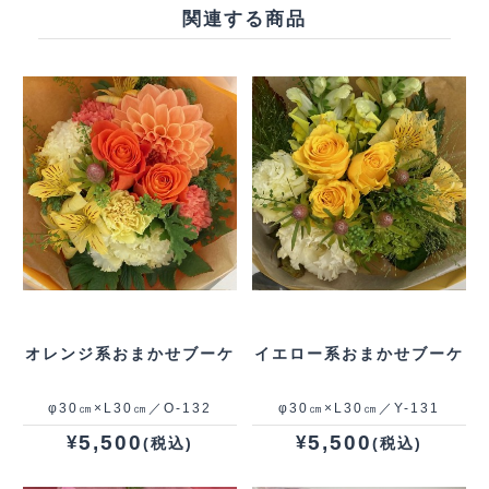
関連する商品
オレンジ系おまかせブーケ
イエロー系おまかせブーケ
φ30㎝×L30㎝／O-132
φ30㎝×L30㎝／Y-131
5,500
5,500
¥
¥
(税込)
(税込)