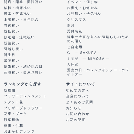
開店・開業・開院祝い
イベント・催し物
移転・増床祝い
お供え・お悔やみ
竣工・落成祝い
お見舞い・快気祝い
上場祝い・周年記念
クリスマス
当選祝い
正月
就任祝い
受付装花
特集ー大事な方への気晴らしのため
歓送迎・退職祝い
の花贈り
新築祝い
ご自宅用
引越し祝い
桜 ― SAKURA ―
誕生日
ミモザ ― MIMOSA ―
出産祝い
入社式
結婚祝い・結婚記念日
愛妻の日・バレンタインデー・ホワ
公演祝い・楽屋見舞い
イトデー
ランキングから探す
サイトについて
胡蝶蘭
初めての方へ
フラワーアレンジメント
当店について
スタンド花
よくあるご質問
プリザーブドフラワー
お知らせ
花束・ブーケ
お問い合わせ
観葉植物
お花の記事
葬儀・供花
おまかせアレンジ