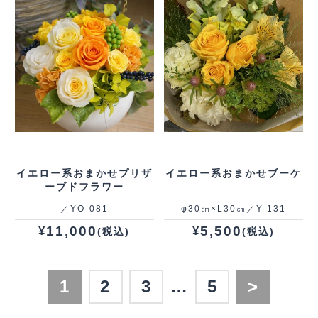
イエロー系おまかせプリザ
イエロー系おまかせブーケ
ーブドフラワー
／YO‐081
φ30㎝×L30㎝／Y-131
11,000
5,500
¥
¥
(税込)
(税込)
1
2
3
…
5
>