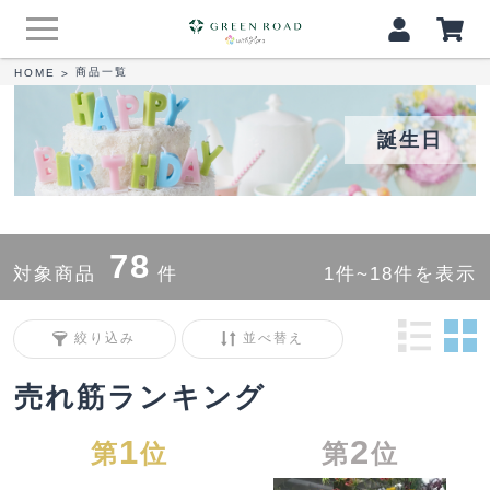
商品一覧
HOME
>
誕生日
78
対象商品
件
1件~18件を表示
絞り込み
並べ替え
売れ筋ランキング
1
2
第
位
第
位