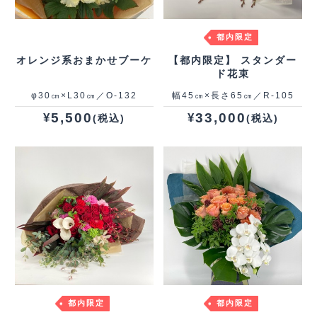
都内限定
オレンジ系おまかせブーケ
【都内限定】 スタンダー
ド花束
φ30㎝×L30㎝／O-132
幅45㎝×長さ65㎝／R-105
5,500
33,000
¥
¥
(税込)
(税込)
都内限定
都内限定