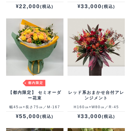
22,000
33,000
¥
¥
(税込)
(税込)
都内限定
【都内限定】 セミオーダ
レッド系おまかせ台付アレ
ー花束
ンジメント
幅45㎝×長さ75㎝／M-167
H160㎝×W80㎝／R-45
55,000
33,000
¥
¥
(税込)
(税込)