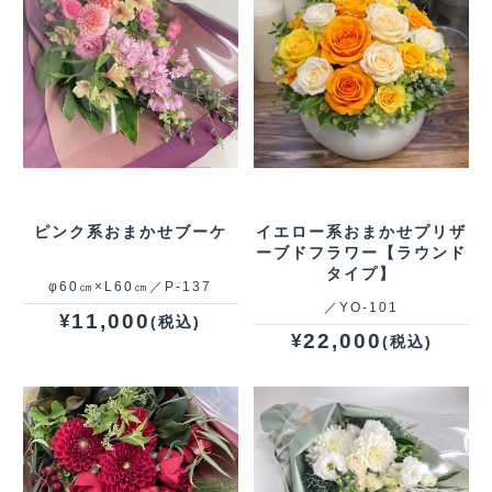
ピンク系おまかせブーケ
イエロー系おまかせプリザ
ーブドフラワー【ラウンド
タイプ】
φ60㎝×L60㎝／P-137
／YO‐101
11,000
¥
(税込)
22,000
¥
(税込)