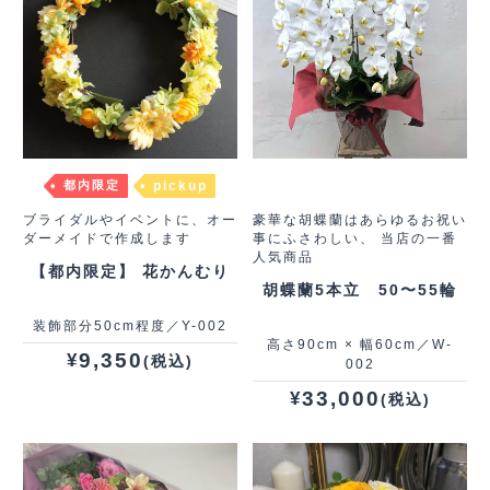
都内限定
pickup
ブライダルやイベントに、オー
豪華な胡蝶蘭はあらゆるお祝い
ダーメイドで作成します
事にふさわしい、 当店の一番
人気商品
【都内限定】 花かんむり
胡蝶蘭5本立 50〜55輪
装飾部分50cm程度／Y-002
高さ90cm × 幅60cm／W‐
9,350
¥
(税込)
002
33,000
¥
(税込)