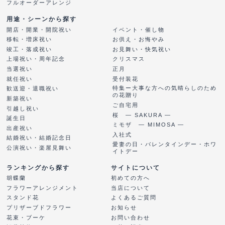
フルオーダーアレンジ
用途・シーンから探す
開店・開業・開院祝い
イベント・催し物
移転・増床祝い
お供え・お悔やみ
竣工・落成祝い
お見舞い・快気祝い
上場祝い・周年記念
クリスマス
当選祝い
正月
就任祝い
受付装花
特集ー大事な方への気晴らしのため
歓送迎・退職祝い
の花贈り
新築祝い
ご自宅用
引越し祝い
桜 ― SAKURA ―
誕生日
ミモザ ― MIMOSA ―
出産祝い
入社式
結婚祝い・結婚記念日
愛妻の日・バレンタインデー・ホワ
公演祝い・楽屋見舞い
イトデー
ランキングから探す
サイトについて
胡蝶蘭
初めての方へ
フラワーアレンジメント
当店について
スタンド花
よくあるご質問
プリザーブドフラワー
お知らせ
花束・ブーケ
お問い合わせ