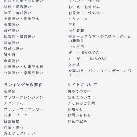
開店・開業・開院祝い
イベント・催し物
移転・増床祝い
お供え・お悔やみ
竣工・落成祝い
お見舞い・快気祝い
上場祝い・周年記念
クリスマス
当選祝い
正月
就任祝い
受付装花
特集ー大事な方への気晴らしのため
歓送迎・退職祝い
の花贈り
新築祝い
ご自宅用
引越し祝い
桜 ― SAKURA ―
誕生日
ミモザ ― MIMOSA ―
出産祝い
入社式
結婚祝い・結婚記念日
愛妻の日・バレンタインデー・ホワ
公演祝い・楽屋見舞い
イトデー
ランキングから探す
サイトについて
胡蝶蘭
初めての方へ
フラワーアレンジメント
当店について
スタンド花
よくあるご質問
プリザーブドフラワー
お知らせ
花束・ブーケ
お問い合わせ
観葉植物
お花の記事
葬儀・供花
おまかせアレンジ