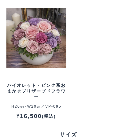
バイオレット・ピンク系お
まかせプリザーブドフラワ
ー
H20㎝×W20㎝／VP‐095
16,500
¥
(税込)
サイズ