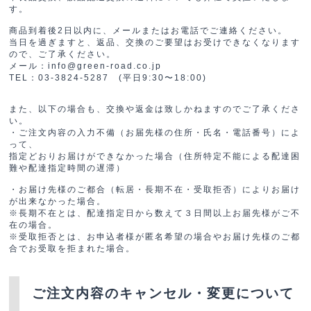
す。
商品到着後2日以内に、メールまたはお電話でご連絡ください。
当日を過ぎますと、返品、交換のご要望はお受けできなくなります
ので、ご了承ください。
メール：info@green-road.co.jp
TEL：03-3824-5287 (平日9:30〜18:00)
また、以下の場合も、交換や返金は致しかねますのでご了承くださ
い。
・ご注文内容の入力不備（お届先様の住所・氏名・電話番号）によ
って、
指定どおりお届けができなかった場合（住所特定不能による配達困
難や配達指定時間の遅滞）
・お届け先様のご都合（転居・長期不在・受取拒否）によりお届け
が出来なかった場合。
※長期不在とは、配達指定日から数えて３日間以上お届先様がご不
在の場合。
※受取拒否とは、お申込者様が匿名希望の場合やお届け先様のご都
合でお受取を拒まれた場合。
ご注文内容のキャンセル・変更について