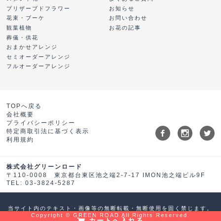
プリザーブドフラワー
お知らせ
花束・ブーケ
お問い合わせ
観葉植物
お花の記事
葬儀・供花
おまかせアレンジ
セミオーダーアレンジ
フルオーダーアレンジ
TOPへ戻る
会社概要
プライバシーポリシー
特定商取引法に基づく表示
利用規約
株式会社グリーンロード
〒110-0008 東京都台東区池之端2-7-17 IMON池之端ビル9F
TEL: 03-3824-5287
当サイト内のテキスト・画像等の無断転載・無断使用を固く禁じます。
Copyright © GREEN ROAD All Rights Reserved.
カートへ入れる