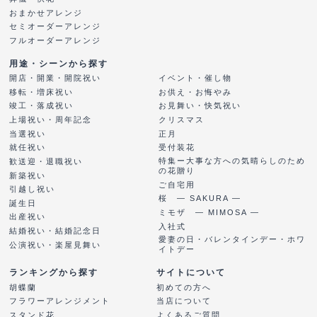
おまかせアレンジ
セミオーダーアレンジ
フルオーダーアレンジ
用途・シーンから探す
開店・開業・開院祝い
イベント・催し物
移転・増床祝い
お供え・お悔やみ
竣工・落成祝い
お見舞い・快気祝い
上場祝い・周年記念
クリスマス
当選祝い
正月
就任祝い
受付装花
特集ー大事な方への気晴らしのため
歓送迎・退職祝い
の花贈り
新築祝い
ご自宅用
引越し祝い
桜 ― SAKURA ―
誕生日
ミモザ ― MIMOSA ―
出産祝い
入社式
結婚祝い・結婚記念日
愛妻の日・バレンタインデー・ホワ
公演祝い・楽屋見舞い
イトデー
ランキングから探す
サイトについて
胡蝶蘭
初めての方へ
フラワーアレンジメント
当店について
スタンド花
よくあるご質問