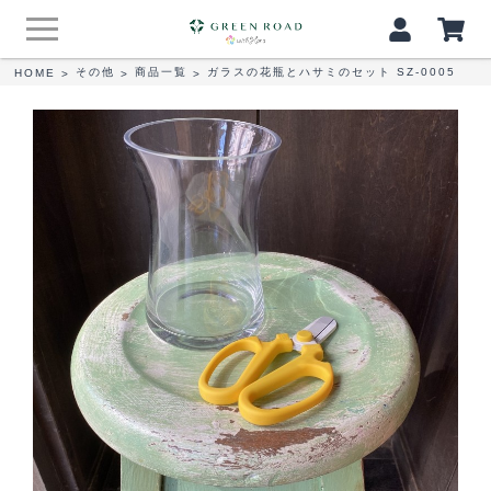
その他
商品一覧
ガラスの花瓶とハサミのセット SZ-0005
HOME
>
>
>