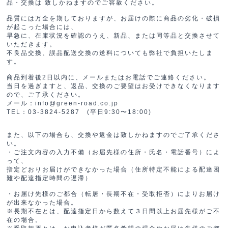
品・交換は 致しかねますのでご容赦ください。
品質には万全を期しておりますが、お届けの際に商品の劣化・破損
が起こった場合には、
早急に、在庫状況を確認のうえ、新品、または同等品と交換させて
いただきます。
不良品交換、誤品配送交換の送料についても弊社で負担いたしま
す。
商品到着後2日以内に、メールまたはお電話でご連絡ください。
当日を過ぎますと、返品、交換のご要望はお受けできなくなります
ので、ご了承ください。
メール：info@green-road.co.jp
TEL：03-3824-5287 (平日9:30〜18:00)
また、以下の場合も、交換や返金は致しかねますのでご了承くださ
い。
・ご注文内容の入力不備（お届先様の住所・氏名・電話番号）によ
って、
指定どおりお届けができなかった場合（住所特定不能による配達困
難や配達指定時間の遅滞）
・お届け先様のご都合（転居・長期不在・受取拒否）によりお届け
が出来なかった場合。
※長期不在とは、配達指定日から数えて３日間以上お届先様がご不
在の場合。