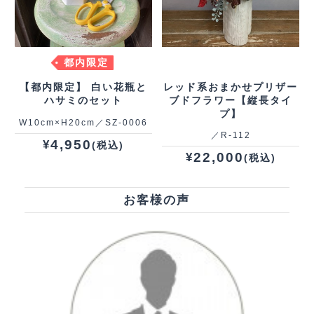
都内限定
【都内限定】 白い花瓶と
レッド系おまかせプリザー
ハサミのセット
ブドフラワー【縦長タイ
プ】
W10cm×H20cm／SZ-0006
／R‐112
4,950
¥
(税込)
22,000
¥
(税込)
お客様の声