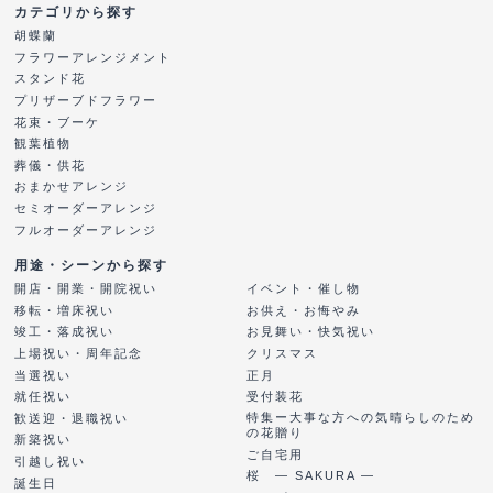
カテゴリから探す
胡蝶蘭
フラワーアレンジメント
スタンド花
プリザーブドフラワー
花束・ブーケ
観葉植物
葬儀・供花
おまかせアレンジ
セミオーダーアレンジ
フルオーダーアレンジ
用途・シーンから探す
開店・開業・開院祝い
イベント・催し物
移転・増床祝い
お供え・お悔やみ
竣工・落成祝い
お見舞い・快気祝い
上場祝い・周年記念
クリスマス
当選祝い
正月
就任祝い
受付装花
特集ー大事な方への気晴らしのため
歓送迎・退職祝い
の花贈り
新築祝い
ご自宅用
引越し祝い
桜 ― SAKURA ―
誕生日