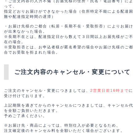
・ご注文内容の入力不備（お届先様の住所・氏名・電話番号）によ
って、
指定どおりお届けができなかった場合（住所特定不能による配達困
難や配達指定時間の遅滞）
・お届け先様のご都合（転居・長期不在・受取拒否）によりお届け
が出来なかった場合。
※長期不在とは、配達指定日から数えて３日間以上お届先様がご不
在の場合。
※受取拒否とは、お申込者様が匿名希望の場合やお届け先様のご都
合でお受取を拒まれた場合。
ご注文内容のキャンセル・変更について
ご注文のキャンセル・変更につきましては、
に
2営業日前16時まで
受け付けております。
上記期限を過ぎてからのキャンセルにつきましては、キャンセル代
を全額ご負担いただきます。
予めご了承ください。
※お届け先・商品によっては、特別仕入が必要となるため、
注文確定後のキャンセル料を全額いただく場合がございます。