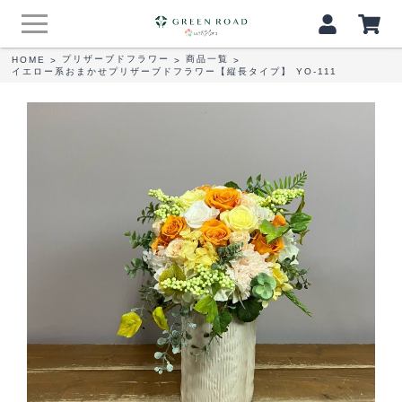
プリザーブドフラワー
商品一覧
HOME
>
>
>
イエロー系おまかせプリザーブドフラワー【縦長タイプ】 YO‐111