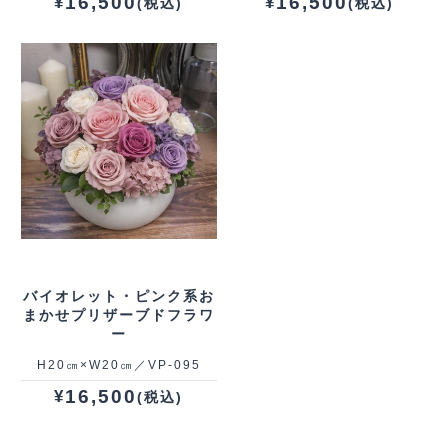
16,500
16,500
¥
¥
(税込)
(税込)
バイオレット・ピンク系お
まかせプリザーブドフラワ
ー
H20㎝×W20㎝／VP‐095
16,500
¥
(税込)