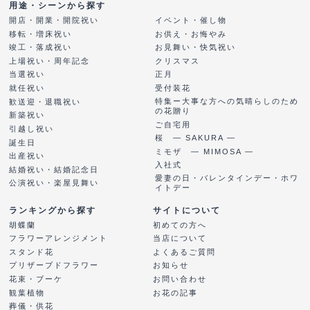
用途・シーンから探す
開店・開業・開院祝い
イベント・催し物
移転・増床祝い
お供え・お悔やみ
竣工・落成祝い
お見舞い・快気祝い
上場祝い・周年記念
クリスマス
当選祝い
正月
就任祝い
受付装花
特集ー大事な方への気晴らしのため
歓送迎・退職祝い
の花贈り
新築祝い
ご自宅用
引越し祝い
桜 ― SAKURA ―
誕生日
ミモザ ― MIMOSA ―
出産祝い
入社式
結婚祝い・結婚記念日
愛妻の日・バレンタインデー・ホワ
公演祝い・楽屋見舞い
イトデー
ランキングから探す
サイトについて
胡蝶蘭
初めての方へ
フラワーアレンジメント
当店について
スタンド花
よくあるご質問
プリザーブドフラワー
お知らせ
花束・ブーケ
お問い合わせ
観葉植物
お花の記事
葬儀・供花