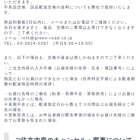
いただきます。
不良品交換、誤品配送交換の送料についても弊社で負担いたしま
す。
商品到着後2日以内に、メールまたはお電話でご連絡ください。
当日を過ぎますと、返品、交換のご要望はお受けできなくなります
ので、ご了承ください。
メール：info@green-road.co.jp
TEL：03-3824-5287 (平日9:30〜18:00)
また、以下の場合も、交換や返金は致しかねますのでご了承くださ
い。
・ご注文内容の入力不備（お届先様の住所・氏名・電話番号）によ
って、
指定どおりお届けができなかった場合（住所特定不能による配達困
難や配達指定時間の遅滞）
・お届け先様のご都合（転居・長期不在・受取拒否）によりお届け
が出来なかった場合。
※長期不在とは、配達指定日から数えて３日間以上お届先様がご不
在の場合。
※受取拒否とは、お申込者様が匿名希望の場合やお届け先様のご都
合でお受取を拒まれた場合。