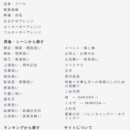
花束・ブーケ
観葉植物
葬儀・供花
おまかせアレンジ
セミオーダーアレンジ
フルオーダーアレンジ
用途・シーンから探す
開店・開業・開院祝い
イベント・催し物
移転・増床祝い
お供え・お悔やみ
竣工・落成祝い
お見舞い・快気祝い
上場祝い・周年記念
クリスマス
当選祝い
正月
就任祝い
受付装花
特集ー大事な方への気晴らしのため
歓送迎・退職祝い
の花贈り
新築祝い
ご自宅用
引越し祝い
桜 ― SAKURA ―
誕生日
ミモザ ― MIMOSA ―
出産祝い
入社式
結婚祝い・結婚記念日
愛妻の日・バレンタインデー・ホワ
公演祝い・楽屋見舞い
イトデー
ランキングから探す
サイトについて