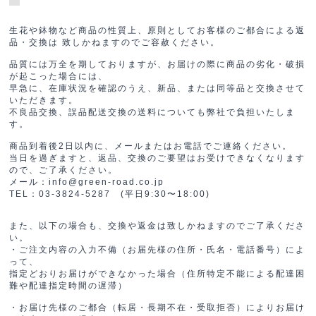
生花や鉢物など商品の性質上、原則としてお客様のご都合による返
品・交換は 致しかねますのでご容赦ください。
品質には万全を期しておりますが、お届けの際に商品の劣化・破損
が起こった場合には、
早急に、在庫状況を確認のうえ、新品、または同等品と交換させて
いただきます。
不良品交換、誤品配送交換の送料についても弊社で負担いたしま
す。
商品到着後2日以内に、メールまたはお電話でご連絡ください。
当日を過ぎますと、返品、交換のご要望はお受けできなくなります
ので、ご了承ください。
メール：info@green-road.co.jp
TEL：03-3824-5287 (平日9:30〜18:00)
また、以下の場合も、交換や返金は致しかねますのでご了承くださ
い。
・ご注文内容の入力不備（お届先様の住所・氏名・電話番号）によ
って、
指定どおりお届けができなかった場合（住所特定不能による配達困
難や配達指定時間の遅滞）
・お届け先様のご都合（転居・長期不在・受取拒否）によりお届け